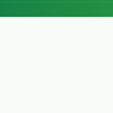
友情链接
教务系统
数字校园
湖州学院化学化工数字化教
联系我们
地址：湖州市吴兴区妙峰山北
2978206
电子邮箱：smjkxy@zjhzu.