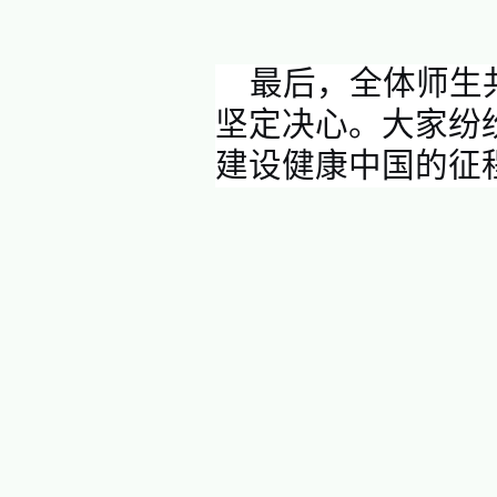
潘美儿
生命影响
心、有匠