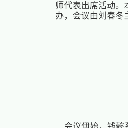
为深化
创新创业
学院院长
长王永亚
师代表出
办，
会议