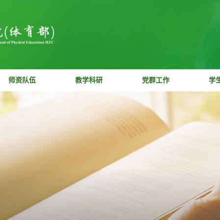
学院概况
师资队伍
教