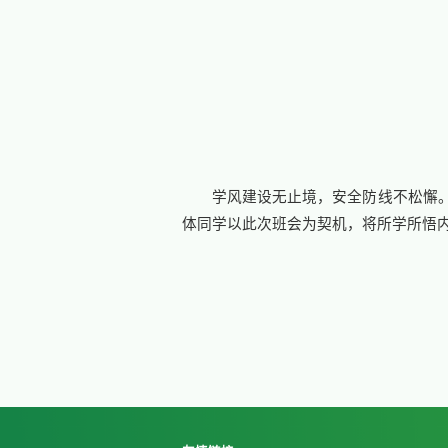
安全防线不松懈
在安全主题教
例拆解作案手法，重
生日常出行场景，
绷紧交通安全之弦