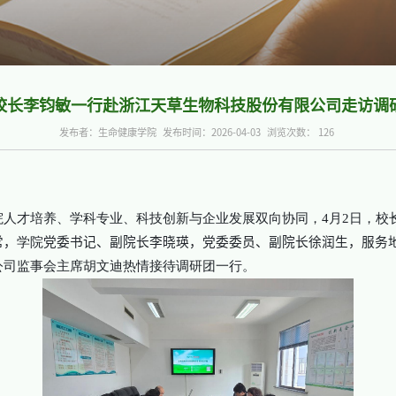
校长李钧敏一行赴浙江
发布者：生命健康学院