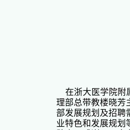
为更好
作，促进
月
20
日，
童医院、
春霞，护